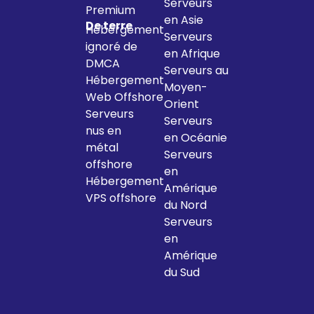
Serveurs
Premium
en Asie
De terre
Hébergement
Serveurs
ignoré de
en Afrique
DMCA
Serveurs au
Hébergement
Moyen-
Web Offshore
Orient
Serveurs
Serveurs
nus en
en Océanie
métal
Serveurs
offshore
en
Hébergement
Amérique
VPS offshore
du Nord
Serveurs
en
Amérique
du Sud