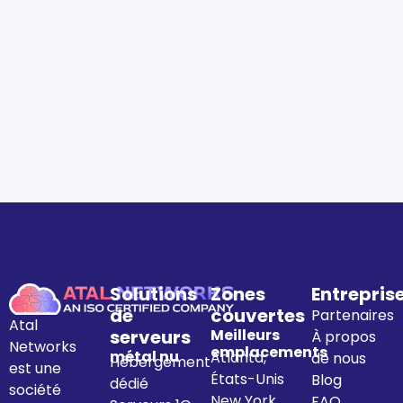
Solutions
Zones
Entrepris
de
couvertes
Partenaires
Atal
serveurs
Meilleurs
À propos
Networks
emplacements
métal nu
Atlanta,
de nous
Hébergement
est une
États-Unis
Blog
dédié
société
New York,
FAQ