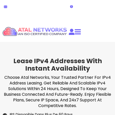
Aller
Support technique
Chat en direct
au
24h/24 et 7j/7
(24 heures)
contenu
partners@atalnetworks.com
Lease IPv4 Addresses With
Instant Availability
Choose Atal Networks, Your Trusted Partner For IPv4
Address Leasing. Get Reliable And Scalable IPv4
Solutions Within 24 Hours, Designed To Keep Your
Business Connected And Future-Ready. Enjoy Flexible
Plans, Secure IP Space, And 24x7 Support At
Competitive Rates.
IPS Disponible Dans Plus De 60 Pays