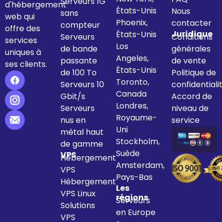
Serveurs 1G
d'hébergement
États-Unis
Nous
sans
web qui
Phoenix,
contacter
compteur
offre des
Juridique
États-Unis
Serveurs
Conditions
services
Los
de bande
générales
uniques à
Angeles,
passante
de vente
ses clients.
États-Unis
de 100 To
Politique de
Toronto,
Serveurs 10
confidentiali
Canada
Gbit/s
Accord de
Londres,
Serveurs
niveau de
Royaume-
nus en
service
Uni
métal haut
Stockholm,
de gamme
Suède
VPS
Hébergement
Amsterdam,
VPS
Pays-Bas
Hébergement
Les
VPS Linux
régions
Serveurs
Solutions
en Europe
VPS