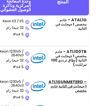
وحدة المعالجة
المنتج
المركزية وذاكرة
الوصول العشوائي
ATAL1G –
خادم
Xeon E3 / E5
مخصص 1 جيجابت في
32 جيجا رام
الثانية
5 IPv4
Xeon 1230v5 /
ATL100TB -
خادم
2640v3
مخصص 1 جيجابت في
الثانية (نطاق ترددي 100
32 جيجا رام
تيرابايت)
5 IPv4
Xeon 1230v5 /
ATL1GUNMETERD –
2640v3
1 جيجابت في الثانية خادم
مخصص
32 جيجا رام
5 IPv4