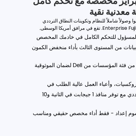
ربرايز مخصصة مع تحكم كامل
معدنية نقية
وا وصولاً شاملاً للنظام وتكوينات النطاق الترددي
لمسؤول للتحكم الكامل في خادمك المخصص
يانات من المستوى الثالث بأداء منخفض الكمون
أجهزة Dell معدنية عارية من فئة المؤسسات من Dell لضمان الموثوقية
بروكسيات، وأعباء العمل عالية الطلب في
خيارات مرنة للنطاق الترددي مع توفر منافذ 1 جيجابت في الثانية و10
 رسوم إعداد - فقط أداء مخصص حقيقي ومناسب