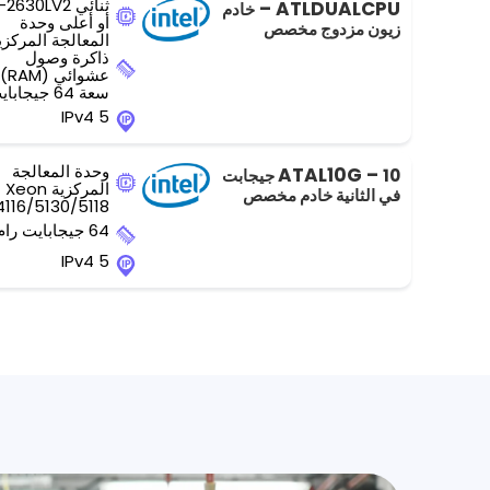
ثنائي 2630LV2
ATLDUALCPU –
خادم
أو أعلى وحدة
زيون مزدوج مخصص
المعالجة المركزي
ذاكرة وصول
عشوائي (RAM)
سعة 64 جيجابايت
5 IPv4
وحدة المعالجة
ATAL10G –
10 جيجابت
المركزية Xeon
في الثانية خادم مخصص
4116/5130/5118
64 جيجابايت رام
5 IPv4