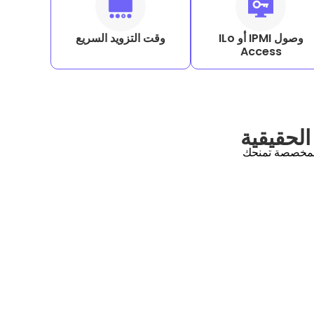
وصول IPMI أو ILo
وقت التزويد السريع
Access
لحقيقية
المخصصة تمنحك