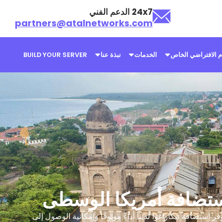
24x7 الدعم الفني
partners@atalnetworks.com
م الافتراضي الخاص
الخدمات
نبذة عنا
BUILD YOUR SERVER
ستضافة أمريكا الوسطى
ستضافة نيكاراغوا لدينا أداءً موثوقًا وإمكانية الوصول إلى