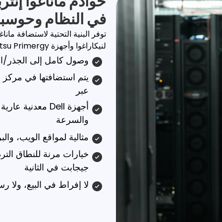
خوادم ماناغوا إنت
في النظام وحوسبة 
توفر البنية التحتية لاستضافة ماناغ
لنيكاراغوا وأجهزة Enterprise Fujitsu Primergy. تقع في مرافق أمريكا الوسطى.
وصول كامل إلى الجذر/ا
يتم استضافتها في مركز ب
عبر
والسرعة
مثالية لمواقع الويب، وال
جيجابت في الثانية
لا إفراط في البيع، ولا