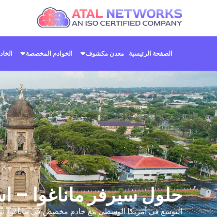
خطي
لى
لمحتوى
الصفحة الرئيسية
معدن مكشوف
الخوادم المخصصة
الخاد
حلول سيرفر ماناغوا – ا
التوسع في أمريكا الوسطى مع خادم مخصص في ماناغوا. توفر ا