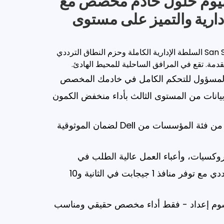
ميوم حلول خادم مخصص مع
دارية والتميز على مستوى
توفر استضافة San Salvador Server السلطة الإدارية الكاملة وحزم النطاق الترددي
لمسؤول للتحكم الكامل في خادمك المخصص
يانات من المستوى الثالث بأداء منخفض الكمون
أجهزة Dell معدنية عارية من فئة المؤسسات من Dell لضمان الموثوقية
بروكسيات، وأعباء العمل عالية الطلب في
خيارات مرنة للنطاق الترددي مع توفر منافذ 1 جيجابت في الثانية و10
 رسوم إعداد - فقط أداء مخصص حقيقي ومناسب