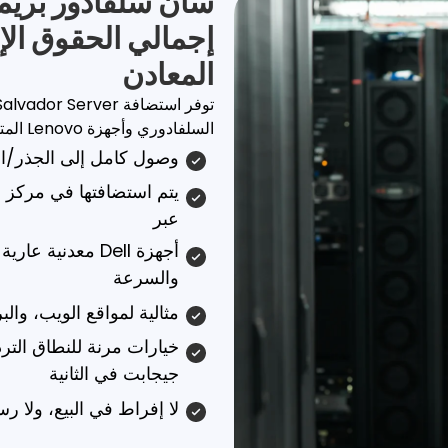
سان سلفادور بري
إجمالي الحقوق الإ
المعادن
السلفادوري وأجهزة Lenovo المتقدمة. تقع في المرافق الساحلية للمحيط الهادئ.
وصول كامل إلى الجذر/ا
يتم استضافتها في مركز ب
عبر
والسرعة
مثالية لمواقع الويب، وال
جيجابت في الثانية
لا إفراط في البيع، ولا