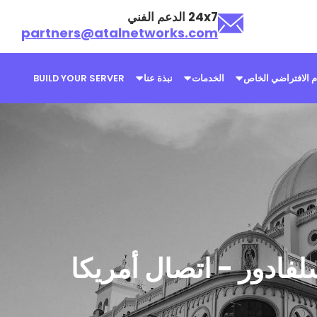
24x7 الدعم الفني
partners@atalnetworks.com
م الافتراضي الخاص
الخدمات
نبذة عنا
BUILD YOUR SERVER
فادور - اتصال أمريكا