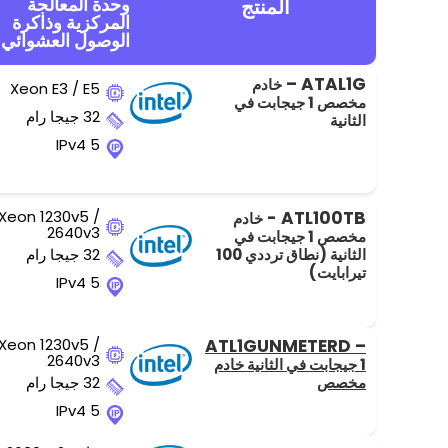
وحدة المعالجة
المنتج
المركزية وذاكرة
الوصول العشوائي
ATAL1G –
خادم
Xeon E3 / E5
مخصص 1 جيجابت في
32 جيجا رام
الثانية
5 IPv4
Xeon 1230v5 /
ATL100TB -
خادم
2640v3
مخصص 1 جيجابت في
الثانية (نطاق ترددي 100
32 جيجا رام
تيرابايت)
5 IPv4
Xeon 1230v5 /
ATL1GUNMETERD –
2640v3
1 جيجابت في الثانية خادم
مخصص
32 جيجا رام
5 IPv4