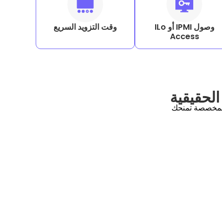
وصول IPMI أو ILo
وقت التزويد السريع
Access
لحقيقية
المخصصة تمنحك