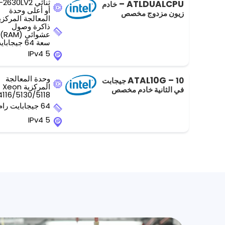
ثنائي 2630LV2
ATLDUALCPU –
خادم
أو أعلى وحدة
زيون مزدوج مخصص
المعالجة المركزي
ذاكرة وصول
عشوائي (RAM)
سعة 64 جيجابايت
5 IPv4
وحدة المعالجة
ATAL10G –
10 جيجابت
المركزية Xeon
في الثانية خادم مخصص
4116/5130/5118
64 جيجابايت رام
5 IPv4