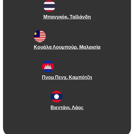
Μπανγκόκ
, Ταϊλάνδη
Κουάλα Λουμπούρ
, Μαλαισία
Πνομ Πενχ
, Καμπότζη
Βιεντάνι
, Λάος