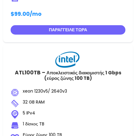
$99.00
/mo
ΠΑΡΆΓΓΕΙΛΕ ΤΏΡΑ
ATL100TB –
Αποκλειστικός διακομιστής 1 Gbps
(εύρος ζώνης 100 TB)
xeon 1230v5/ 2640v3
32 GB RAM
5 IPv4
1 δίσκος TB
Εύρος ζώνης 100 TB