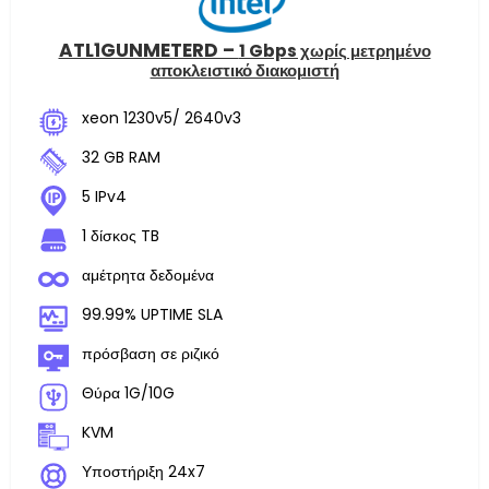
ATL1GUNMETERD –
1 Gbps χωρίς μετρημένο
αποκλειστικό διακομιστή
xeon 1230v5/ 2640v3
32 GB RAM
5 IPv4
1 δίσκος TB
αμέτρητα δεδομένα
99.99% UPTIME SLA
πρόσβαση σε ριζικό
Θύρα 1G/10G
KVM
Υποστήριξη 24x7