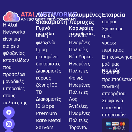
Λύσεις
καλυμμένες
Εταιρεία
διακομιστή
περιοχές
εταίροι
Η Atal
Γυμνό
Κορυφαίες
Σχετικά με
Networks
μέταλλο
τοποθεσίες
ειδική
Ατλάντα,
εμάς
είναι μια
φιλοξενία
Ηνωμένες
γράφω
εταιρεία
1g μη
Πολιτείες
περίπατος
φιλοξενίας
μετρημένοι
Νέα Υόρκη,
Επικοινώνησε
ιστοσελίδων
διακομιστές
Ηνωμένες
μαζί μας
που
Νομικός
Διακομιστές
Πολιτείες
Όροι και
προσφέρει
εύρους
Φοίνιξ,
προϋποθέσει
μοναδικές
ζώνης 100
Ηνωμένες
πολιτική
υπηρεσίες
TB
Πολιτείες
απορρήτου
στους
Διακομιστές
Λος
Συμφωνία
πελάτες της.
10 Gbps
Άντζελες,
επιπέδου
Premium
Ηνωμένες
υπηρεσιών
Bare Metal
Πολιτείες
Servers
Τορόντο,