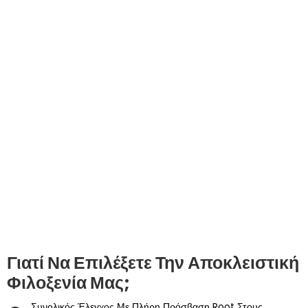
Γιατί Να Επιλέξετε Την Αποκλειστική
Φιλοξενία Μας;
Συνολικός Έλεγχος Με Πλήρη Πρόσβαση Root Στους