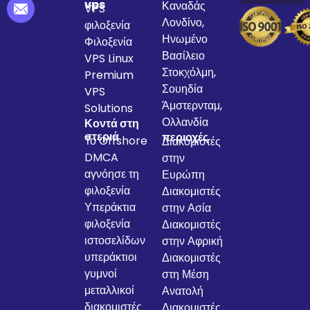
vps
Καναδάς
VPS
Λονδίνο,
φιλοξενία
Ηνωμένο
Φιλοξενία
Βασίλειο
VPS Linux
Στοκχόλμη,
Premium
Σουηδία
VPS
Άμστερνταμ,
Solutions
Ολλανδία
Κοντά στη
στεριά
περιοχές
Το Offshore
Διακομιστές
DMCA
στην
αγνόησε τη
Ευρώπη
φιλοξενία
Διακομιστές
Υπεράκτια
στην Ασία
φιλοξενία
Διακομιστές
ιστοσελίδων
στην Αφρική
υπεράκτιοι
Διακομιστές
γυμνοί
στη Μέση
μεταλλικοί
Ανατολή
διακομιστές
Διακομιστές