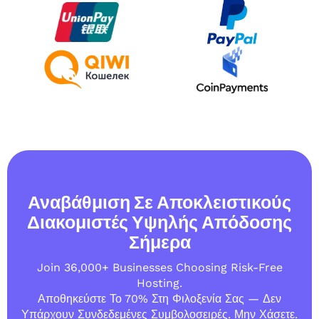
Αναβάθμιση Σε Αποκλειστικούς
Διακομιστές Υψηλής Απόδοσης
Σήμερα
Join 36,000+ Businesses Choosing Risk-Free
Hosting.
Αποθηκεύστε Το 70% Στη Φιλοξενία Σας — Δεν
Υπάρχουν Συνδεδεμένες Συμβολοσειρές. Μην Χάσετε.