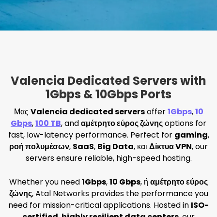
Valencia Dedicated Servers with
1Gbps & 10Gbps Ports
Μας
Valencia dedicated servers
offer
1Gbps
,
10
Gbps
,
100 TB
, and
αμέτρητο εύρος ζώνης
options for
fast, low-latency performance. Perfect for
gaming
,
ροή πολυμέσων
,
SaaS
,
Big Data
, και
Δίκτυα VPN
, our
servers ensure reliable, high-speed hosting.
Whether you need
1Gbps
,
10 Gbps
, ή
αμέτρητο εύρος
ζώνης
, Atal Networks provides the performance you
need for mission-critical applications. Hosted in
ISO-
certified
,
highly resilient data centers
, our