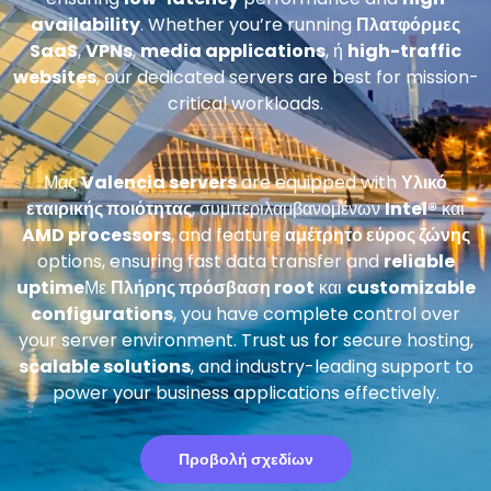
availability
. Whether you’re running
Πλατφόρμες
SaaS
,
VPNs
,
media applications
, ή
high-traffic
websites
, our dedicated servers are best for mission-
critical workloads.
Μας
Valencia servers
are equipped with
Υλικό
εταιρικής ποιότητας
, συμπεριλαμβανομένων
Intel®
και
AMD processors
, and feature
αμέτρητο εύρος ζώνης
options, ensuring fast data transfer and
reliable
uptime
Με
Πλήρης πρόσβαση root
και
customizable
configurations
, you have complete control over
your server environment. Trust us for secure hosting,
scalable solutions
, and industry-leading support to
power your business applications effectively.
Προβολή σχεδίων