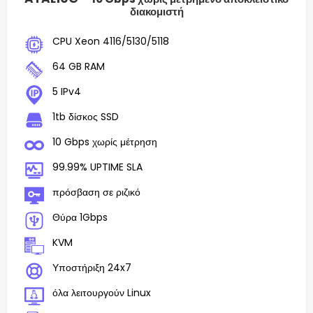
διακομιστή
CPU Xeon 4116/5130/5118
64 GB RAM
5 IPv4
1tb δίσκος SSD
10 Gbps χωρίς μέτρηση
99.99% UPTIME SLA
πρόσβαση σε ριζικό
Θύρα 1Gbps
KVM
Υποστήριξη 24x7
όλα λειτουργούν Linux