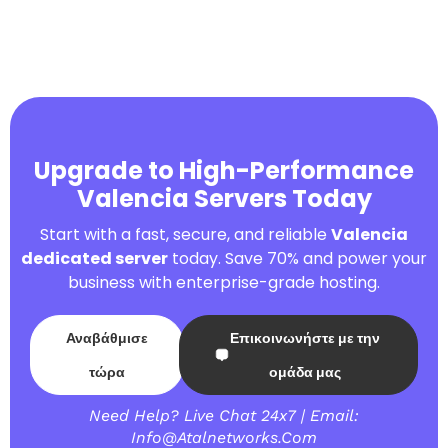
Upgrade to High-Performance
Valencia Servers Today
Start with a fast, secure, and reliable
Valencia
dedicated server
today. Save 70% and power your
business with enterprise-grade hosting.
Αναβάθμισε
Επικοινωνήστε με την
τώρα
ομάδα μας
Need Help? Live Chat 24x7 | Email:
Info@atalnetworks.com