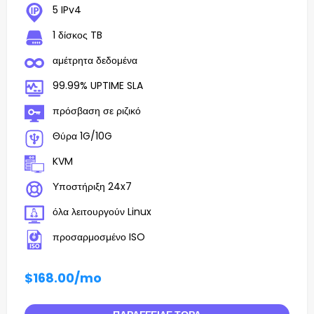
5 IPv4
1 δίσκος TB
αμέτρητα δεδομένα
99.99% UPTIME SLA
πρόσβαση σε ριζικό
Θύρα 1G/10G
KVM
Υποστήριξη 24x7
όλα λειτουργούν Linux
προσαρμοσμένο ISO
$168.00
/mo