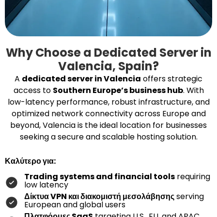
Why Choose a Dedicated Server in
Valencia, Spain?
A
dedicated server in Valencia
offers strategic
access to
Southern Europe’s business hub
. With
low-latency performance, robust infrastructure, and
optimized network connectivity across Europe and
beyond, Valencia is the ideal location for businesses
seeking a secure and scalable hosting solution.
Καλύτερο για:
Trading systems and financial tools
requiring
low latency
Δίκτυα VPN και διακομιστή μεσολάβησης
serving
European and global users
Πλατφόρμες SaaS
targeting U.S., EU, and APAC