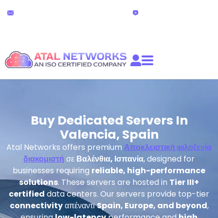
Μετάβαση
Τεχνική υποστήριξη 24x7
Ζωντανή
στο
συζήτηση
partners@atalnetworks.com
περιεχόμενο
(24 ώρες)
Buy Dedicated Servers In
Valencia, Spain
Atal Networks offers premium
Αποκλειστική φιλοξενία
διακομιστή
σε
Βαλένθια, Ισπανία
, designed for
businesses requiring
reliable, high-performance
solutions
. These servers are hosted in
Tier III+
certified
data centers. Our servers provide top-tier
connectivity
απέναντι
Spain, Europe, and beyond
,
ensuring
low-latency
performance and
high