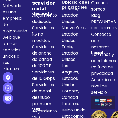
servidor
Ubicaciones
Quiénes
Networks
principales
metal
Atlanta,
somos
es una
desnudo
Alojamiento
Estados
Blog
empresa
dedicado
Unidos
PREGUNTAS
de
Servidores
Nueva York,
FRECUENTES
alojamiento
1G no
Estados
Contacte
web que
medidos
Unidos
con
ofrece
Servidores
Fénix,
nosotros
servicios
Legal
de ancho
Estados
Términos y
únicos a
de banda
Unidos
condiciones
sus
de 100 TB
Los
Política de
clientes.
Servidores
Ángeles,
privacidad
de 10 Gbps
Estados
Acuerdo de
Servidores
Unidos
nivel de
de metal
Toronto,
servicio
desnudo
Canadá
premium
Londres,
VPS
Reino Unido
Alojamiento
Estocolmo,
VPS