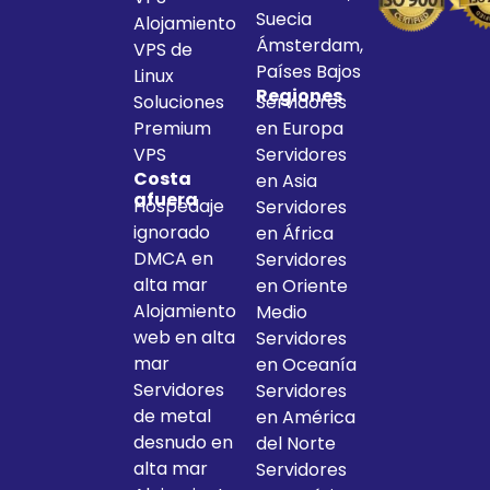
Suecia
Alojamiento
Ámsterdam,
VPS de
Países Bajos
Linux
Regiones
Soluciones
Servidores
Premium
en Europa
VPS
Servidores
Costa
en Asia
afuera
Hospedaje
Servidores
ignorado
en África
DMCA en
Servidores
alta mar
en Oriente
Alojamiento
Medio
web en alta
Servidores
mar
en Oceanía
Servidores
Servidores
de metal
en América
desnudo en
del Norte
alta mar
Servidores