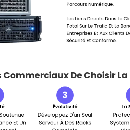
Parcours Numérique.
Les Liens Directs Dans Le C
Total Sur Le Trafic Et La B
Entreprises Et Aux Clients 
Sécurité Et Conforme.
 Commerciaux De Choisir La 
3
ité
Évolutivité
La 
é Soutenue
Développez D'un Seul
Protec
ance Et Un
Serveur À Des Racks
System