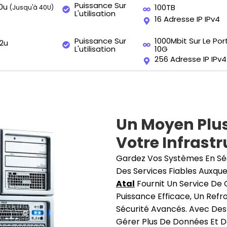
Puissance Sur
0u
100TB
(jusqu'à 40U)
L'utilisation
16 Adresse IP IPv4
Puissance Sur
1000Mbit Sur Le Por
2u
L'utilisation
10G
256 Adresse IP IPv4
Un Moyen Plus
Votre Infrast
Gardez Vos Systèmes En Sé
Des Services Fiables Auxque
Atal
Fournit Un Service De 
Puissance Efficace, Un Ref
Sécurité Avancés. Avec Des
Gérer Plus De Données Et D