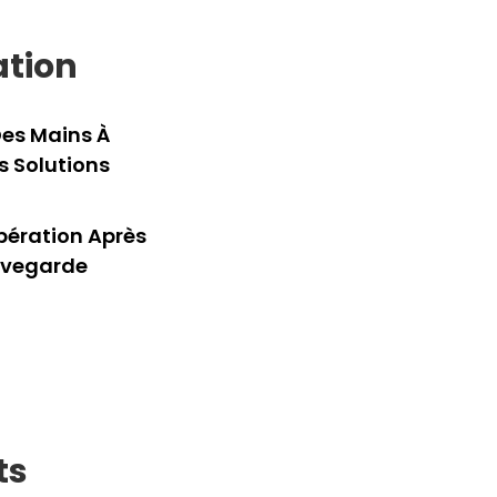
ation
Des Mains À
s Solutions
pération Après
auvegarde
ts