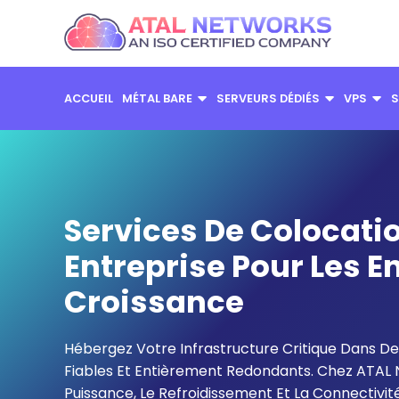
Aller
au
contenu
ACCUEIL
MÉTAL BARE
SERVEURS DÉDIÉS
VPS
S
Services De Colocati
Entreprise Pour Les E
Croissance
Hébergez Votre Infrastructure Critique Dans D
Fiables Et Entièrement Redondants. Chez ATAL 
Puissance, Le Refroidissement Et La Connectivit