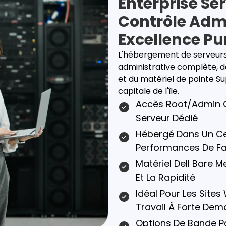
Enterprise Se
Contrôle Admi
Excellence Pu
L'hébergement de serveurs
administrative complète, 
et du matériel de pointe Sup
capitale de l'île.
Accès Root/admin C
Serveur Dédié
Hébergé Dans Un Ce
Performances De Fai
Matériel Dell Bare Me
Et La Rapidité
Idéal Pour Les Sites
Travail À Forte De
Options De Bande Pa