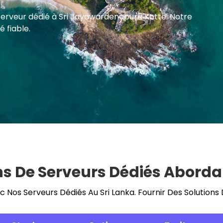
 serveur dédié à Sri Jayawardenapura Kotte. Notre
 fiable.
ns De Serveurs Dédiés Aborda
 Nos Serveurs Dédiés Au Sri Lanka. Fournir Des Solutions 