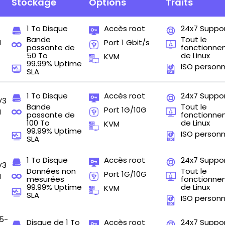
Stockage
Options
Traits
1 To Disque
Accès root
24x7 Suppo
Bande
Tout le
M
Port 1 Gbit/s
passante de
fonctionn
50 To
de Linux
KVM
99.99% Uptime
ISO personn
SLA
1 To Disque
Accès root
24x7 Suppo
V3
Bande
Tout le
Port 1G/10G
M
passante de
fonctionn
100 To
de Linux
KVM
99.99% Uptime
ISO personn
SLA
1 To Disque
Accès root
24x7 Suppo
V3
Données non
Tout le
Port 1G/10G
M
mesurées
fonctionn
99.99% Uptime
de Linux
KVM
SLA
ISO personn
5-
Disque de 1 To
Accès root
24x7 Suppo