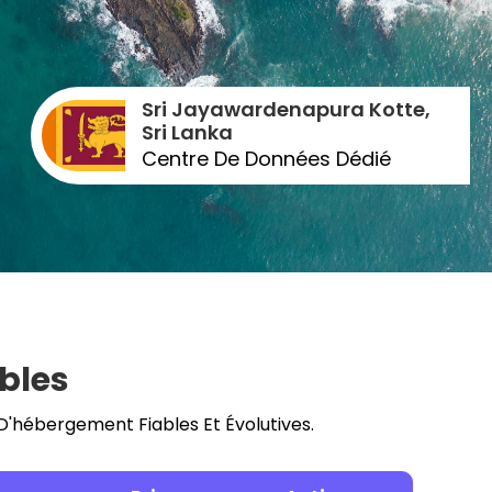
Sri Jayawardenapura Kotte,
Sri Lanka
Centre De Données Dédié
bles
D'hébergement Fiables Et Évolutives.