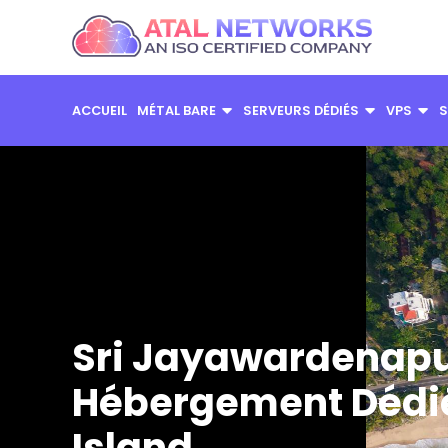
Aller
au
contenu
ACCUEIL
MÉTAL BARE
SERVEURS DÉDIÉS
VPS
S
Sri Jayawardenapu
Hébergement Dédié
Island