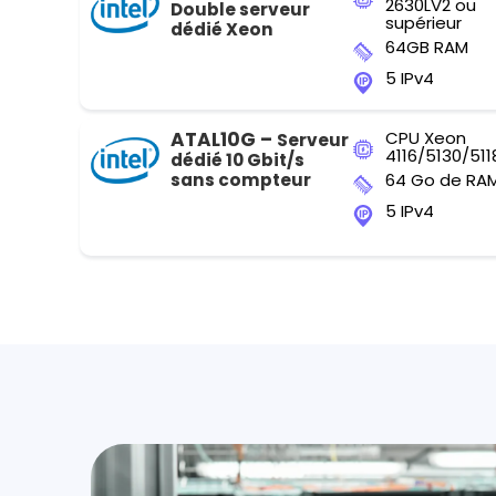
2630LV2 ou
Double serveur
supérieur
dédié Xeon
64GB RAM
5 IPv4
ATAL10G –
CPU Xeon
Serveur
4116/5130/511
dédié 10 Gbit/s
sans compteur
64 Go de RA
5 IPv4