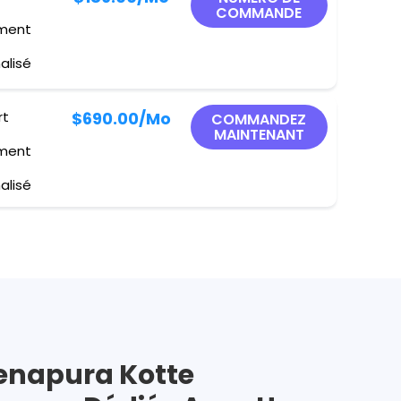
COMMANDE
ement
alisé
rt
$690.00
/Mo
COMMANDEZ
MAINTENANT
ement
alisé
enapura Kotte