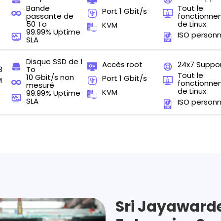
Bande
Tout le
Port 1 Gbit/s
passante de
fonctionn
50 To
de Linux
KVM
99.99% Uptime
ISO personn
SLA
Disque SSD de 1
Accès root
24x7 Suppo
8
To
Tout le
10 Gbit/s non
Port 1 Gbit/s
M
fonctionn
mesuré
de Linux
KVM
99.99% Uptime
SLA
ISO personn
Sri Jayaward