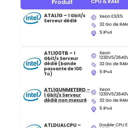
CPU & RAM
Produit
ATAL1G –
1 Gbit/s
Xeon E3/E5
Serveur dédié
32 Go de RA
5 IPv4
ATL100TB –
Xeon
1
1230V5/2640
Gbit/s Serveur
dédié (bande
32 Go de RA
passante de 100
5 IPv4
To)
ATL1GUNMETERD –
Xeon
1230V5/2640
1 Gbit/s Serveur
dédié non mesuré
32 Go de RA
5 IPv4
ATLDUALCPU –
Double CPU E